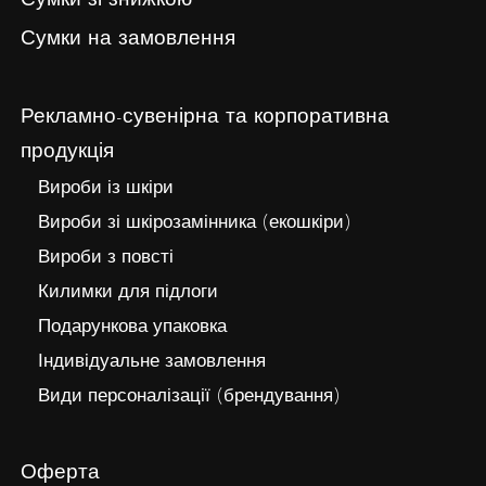
Сумки зі знижкою
Сумки на замовлення
Рекламно-сувенірна та корпоративна
продукція
Вироби із шкіри
Вироби зі шкірозамінника (екошкіри)
Вироби з повсті
Килимки для підлоги
Подарункова упаковка
Індивідуальне замовлення
Види персоналізації (брендування)
Оферта