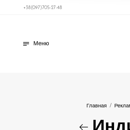
+38(097)705-27-48
Меню
Главная
/
Рекла
Инд