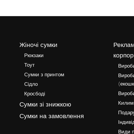
Жіночі сумки
Реклам
корпор
Рюкзаки
Тоут
Вироби
Сумки з принтом
Вироби
(екошк
Сідло
Вироби
Кросбоді
Килимк
Сумки зі знижкою
Подару
Сумки на замовлення
Індиві
Види п