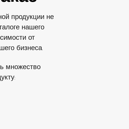
ной продукции не
талоге нашего
исимости от
его бизнеса.
ть множество
укту: