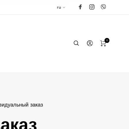
ru
0
видуальный заказ
аказ