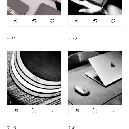
2127
2139
2140
2141