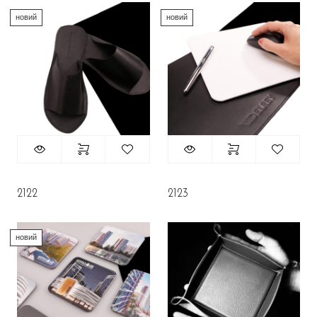
новий
новий
2122
2123
новий