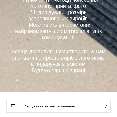
* Різноманітні методи нанесення
логотипу, принта, фото.
* Індивідуальні розміри
запропонованих виробів.
* Можливість використання
найрізноманітніших матеріалів та їх
комбінування.
Все це дозволить нам створити, а Вам
отримати не просто виріб з логотипом,
а подарунок зі змістом.
Будемо раді співпраці!
Сортування за замовчуванням