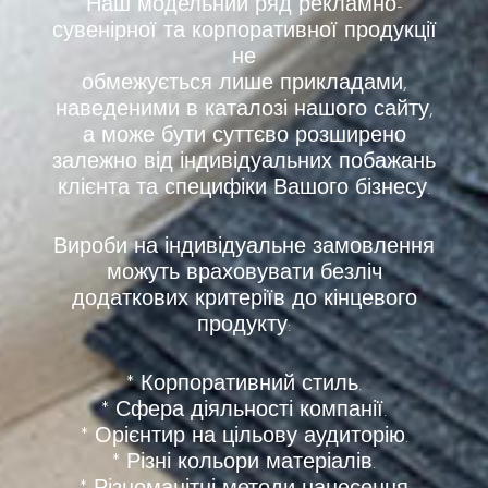
Наш модельний ряд рекламно-
сувенірної та корпоративної продукції
не
обмежується лише прикладами,
наведеними в каталозі нашого сайту,
а може бути суттєво розширено
залежно від індивідуальних побажань
клієнта та специфіки Вашого бізнесу.
Вироби на індивідуальне замовлення
можуть враховувати безліч
додаткових критеріїв до кінцевого
продукту:
* Корпоративний стиль.
* Сфера діяльності компанії.
* Орієнтир на цільову аудиторію.
* Різні кольори матеріалів.