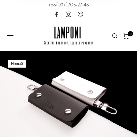
+38(097)705-27-48
0
Новый