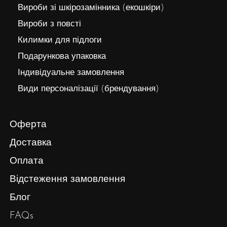
Вироби зі шкірозамінника (екошкіри)
Вироби з повсті
Килимки для підлоги
Подарункова упаковка
Індивідуальне замовлення
Види персоналізації (брендування)
Оферта
Доставка
Оплата
Відстеження замовлення
Блог
FAQs