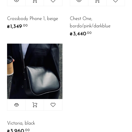
Crossbody Phone 1, beige
Chest One,
bordo/pink/darkblue
1,349
.00
₴
3,440
.00
₴
Victoria, black
3,960
.00
₴