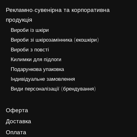
Рекламно-сувенірна та корпоративна
продукція
Вироби із шкіри
Вироби зі шкірозамінника (екошкіри)
Вироби з повсті
Килимки для підлоги
Подарункова упаковка
Індивідуальне замовлення
Види персоналізації (брендування)
Оферта
Доставка
Оплата