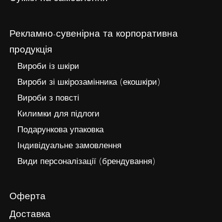
Рекламно-сувенірна та корпоративна
продукція
Вироби із шкіри
Вироби зі шкірозамінника (екошкіри)
Вироби з повсті
Килимки для підлоги
Подарункова упаковка
Індивідуальне замовлення
Види персоналізації (брендування)
Оферта
Доставка