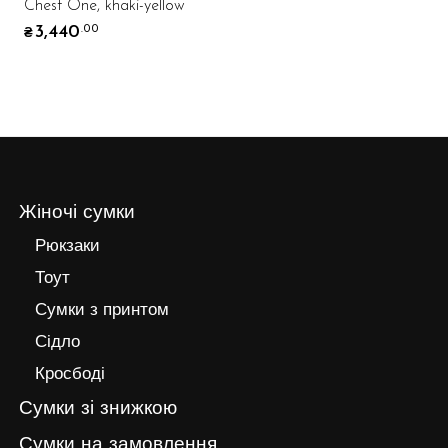
Chest One, khaki-yellow
3,440
.00
₴
Жіночі сумки
Рюкзаки
Тоут
Сумки з принтом
Сідло
Кросбоді
Сумки зі знижкою
Сумки на замовлення