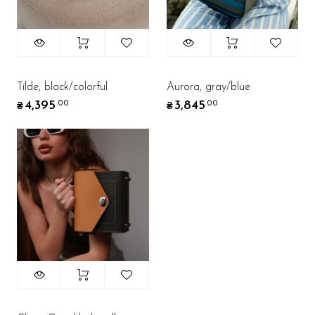
Tilde, black/colorful
Aurora, gray/blue
4,395
3,845
.00
.00
₴
₴