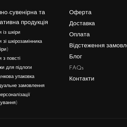
но-сувенірна та
Оферта
ативна продукція
Доставка
 із шкіри
Оплата
 зі шкірозамінника
Відстеження замовл
іри)
Блог
 з повсті
FAQs
и для підлоги
нкова упаковка
Контакти
дуальне замовлення
ерсоналізації
ування)