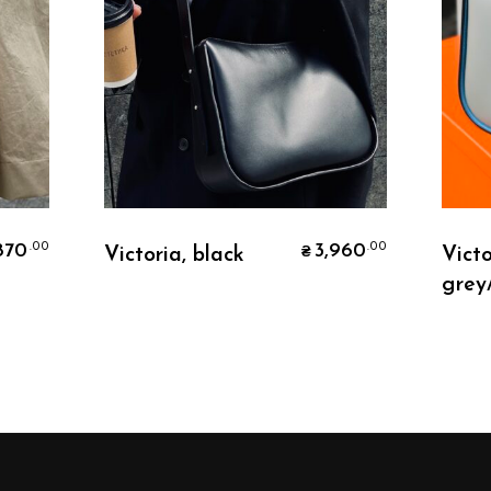
В Корзину
870
3,960
.00
.00
Victoria, black
Victo
₴
grey