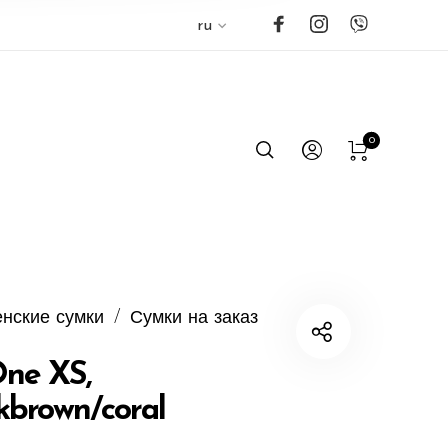
ru
0
нские сумки
/
Сумки на заказ
One XS,
kbrown/coral