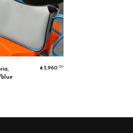
В Корзину
3,960
.00
ria,
₴
/blue