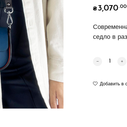
3,070
.00
₴
Современна
седло в ра
Количество това
Добавить в 