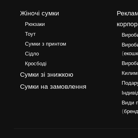
Жіночі сумки
Реклам
корпор
Рюкзаки
Тоут
Вироби
Сумки з принтом
Вироби
(екошк
Сідло
Вироби
Кросбоді
Килимк
Сумки зі знижкою
Подару
Сумки на замовлення
Індиві
Види п
(бренд