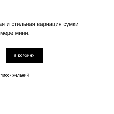
я и стильная вариация сумки-
змере мини.
ра Saddle One XS, blue/darkbrown/coral
В КОРЗИНУ
список желаний