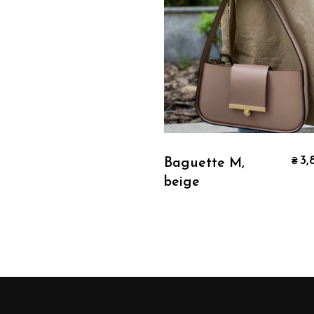
В Корзину
3,
Baguette M,
₴
beige