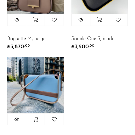
Baguette M, beige
Saddle One S, black
3,870
3,200
.00
.00
₴
₴