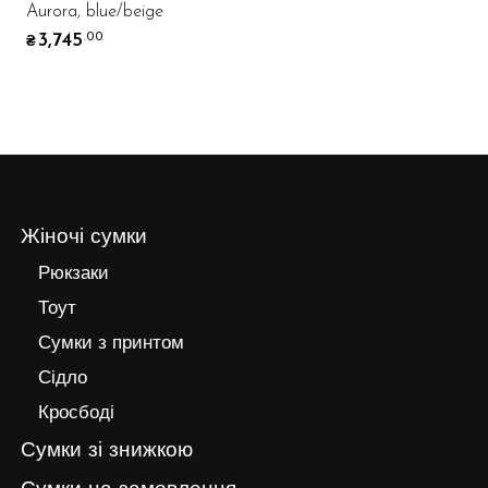
Aurora, blue/beige
3,745
.00
₴
Жіночі сумки
Рюкзаки
Тоут
Сумки з принтом
Сідло
Кросбоді
Сумки зі знижкою