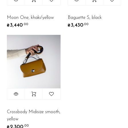
Moon One, khaki/yellow
Baguette S, black
3,440
3,430
.00
.00
₴
₴
Crossbody Midisize smooth,
yellow
2,300
.00
₴