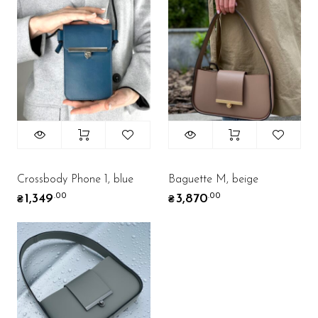
Crossbody Phone 1, blue
Baguette M, beige
1,349
3,870
.00
.00
₴
₴