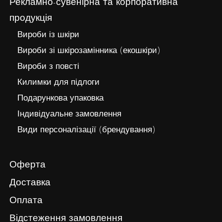
Рекламно-сувенірна та корпоративна
продукція
Вироби із шкіри
Вироби зі шкірозамінника (екошкіри)
Вироби з повсті
Килимки для підлоги
Подарункова упаковка
Індивідуальне замовлення
Види персоналізації (брендування)
Оферта
Доставка
Оплата
Відстеження замовлення