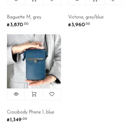
Baguette M, grey
Victoria, grey/blue
3,870
3,960
.00
.00
₴
₴
Crossbody Phone 1, blue
1,349
.00
₴