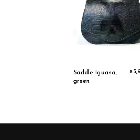
Додати В Кошик
3,
Saddle Iguana,
₴
green