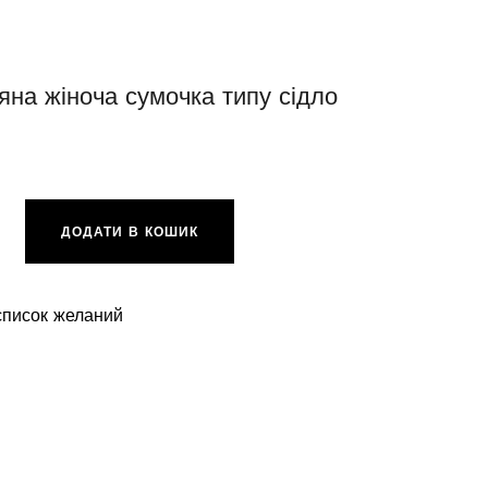
яна жіноча сумочка типу сідло
eige/violet кількість
ДОДАТИ В КОШИК
список желаний