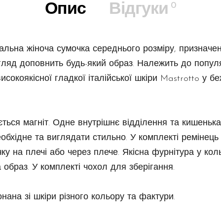
0
Опис
Відгуки
альна жіноча сумочка середнього розміру, призначе
вигляд доповнить будь-який образ. Належить до попул
исокоякісної гладкої італійської шкіри Mastrotto у б
ться магніт. Одне внутрішнє відділення та кишенька
обхідне та виглядати стильно. У комплекті ремінець
у на плечі або через плече. Якісна фурнітура у коль
а образ. У комплекті чохол для зберігання.
ана зі шкіри різного кольору та фактури.