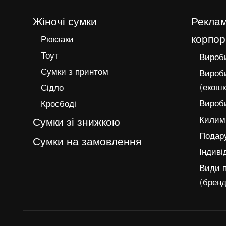
Жіночі сумки
Реклам
корпор
Рюкзаки
Тоут
Вироби
Сумки з принтом
Вироби
(екошк
Сідло
Вироби
Кросбоді
Килимк
Сумки зі знижкою
Подару
Сумки на замовлення
Індиві
Види п
(бренд