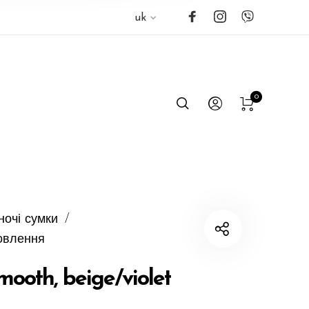
uk
0
ночі сумки
/
овлення
mooth, beige/violet