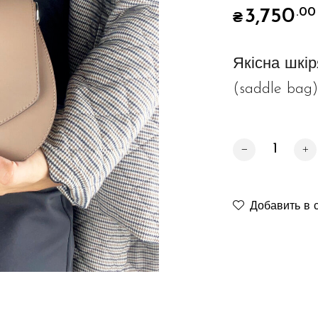
3,750
.00
₴
Якісна шкір
(saddle bag)
Saddle smooth, b
Добавить в 