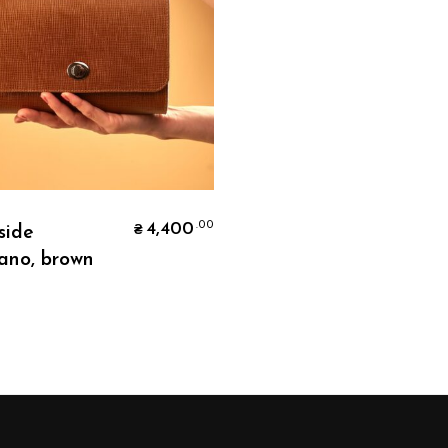
Додати В Кошик
4,400
.00
side
₴
iano, brown