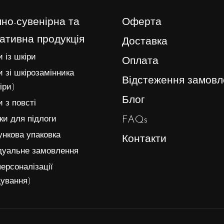
но-сувенірна та
Оферта
ативна продукція
Доставка
 із шкіри
Оплата
 зі шкірозамінника
Відстеження замовл
іри)
Блог
 з повсті
FAQs
и для підлоги
нкова упаковка
Контакти
дуальне замовлення
ерсоналізації
ування)