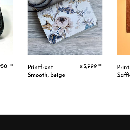
Додати В Кошик
950
3,999
.00
.00
Printfront
Print
₴
Smooth, beige
Saff