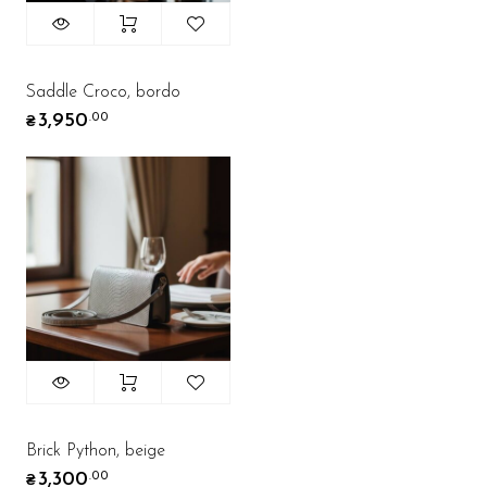
Saddle Croco, bordo
3,950
.00
₴
Brick Python, beige
3,300
.00
₴