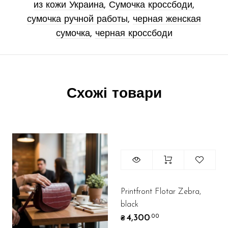
из кожи Украина
,
Сумочка кроссбоди
,
сумочка ручной работы
,
черная женская
сумочка
,
черная кроссбоди
Схожі товари
Printfront Flotar Zebra,
black
4,300
.00
₴