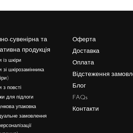
но-сувенірна та
Оферта
ативна продукція
Доставка
 із шкіри
Оплата
 зі шкірозамінника
Відстеження замовл
іри)
Блог
 з повсті
FAQs
и для підлоги
нкова упаковка
Контакти
дуальне замовлення
ерсоналізації