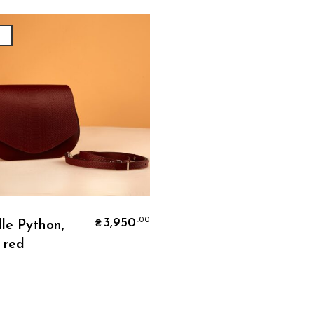
й
Додати В Кошик
3,950
.00
le Python,
₴
 red