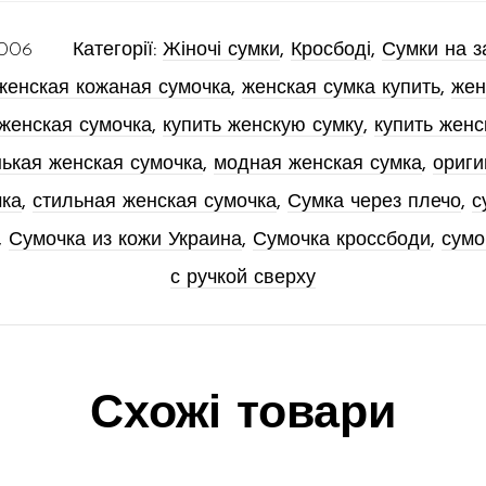
006
Категорії:
Жіночі сумки
,
Кросбоді
,
Сумки на 
женская кожаная сумочка
,
женская сумка купить
,
жен
женская сумочка
,
купить женскую сумку
,
купить женс
ькая женская сумочка
,
модная женская сумка
,
ориги
чка
,
стильная женская сумочка
,
Сумка через плечо
,
с
,
Сумочка из кожи Украина
,
Сумочка кроссбоди
,
сумо
с ручкой сверху
Схожі товари