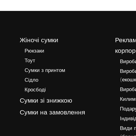
Жіночі сумки
Реклам
корпор
Рюкзаки
Тоут
Вироби
Сумки з принтом
Вироби
(екошк
Сідло
Вироби
Кросбоді
Килимк
Сумки зі знижкою
Подару
Сумки на замовлення
Індиві
Види п