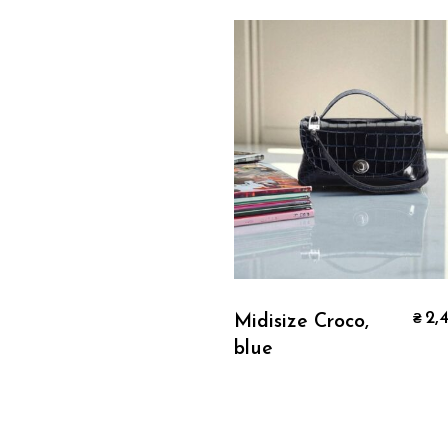
Додати В Кошик
2,
Midisize Croco,
₴
blue