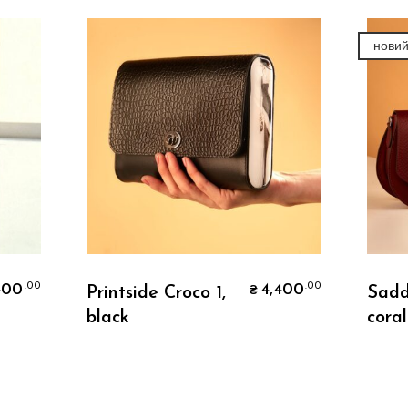
нови
Додати В Кошик
400
4,400
.00
.00
Printside Croco 1,
Sadd
₴
black
coral