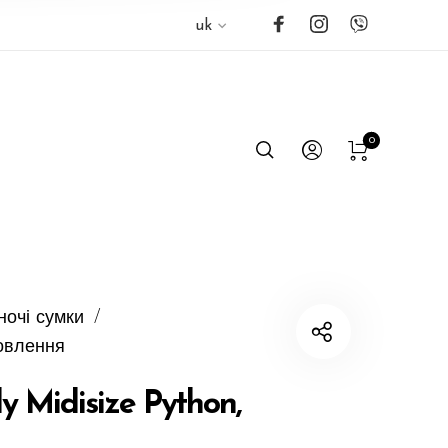
uk
0
ночі сумки
/
овлення
y Midisize Python,