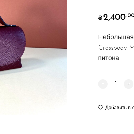
2,400
.0
₴
Небольшая 
Crossbody M
питона
Crossbody Midisi
Добавить в 