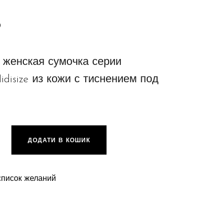
0
женская сумочка серии
idisize из кожи с тиснением под
ze Python, coral red кількість
ДОДАТИ В КОШИК
список желаний