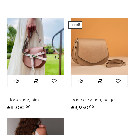
новий
Horseshoe, pink
Saddle Python, beige
2,700
3,950
.00
.00
₴
₴