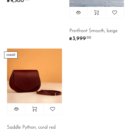
4,300
₴
Printfront Smooth, beige
3,999
.00
₴
новий
Saddle Python, coral red