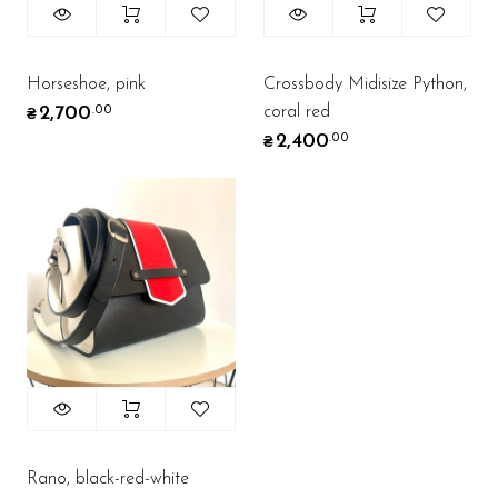
Horseshoe, pink
Crossbody Midisize Python,
coral red
2,700
.00
₴
2,400
.00
₴
Rano, black-red-white