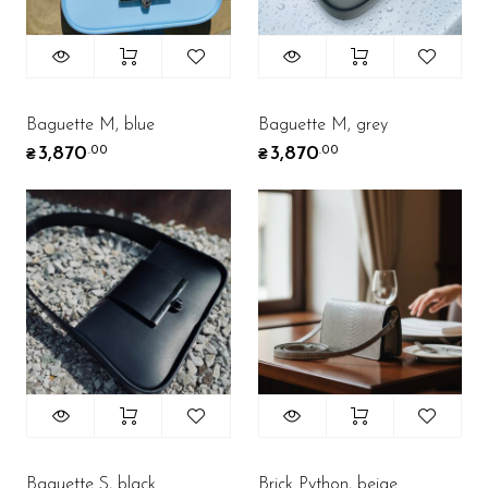
Baguette M, blue
Baguette M, grey
3,870
3,870
.00
.00
₴
₴
Baguette S, black
Brick Python, beige