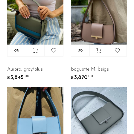
Aurora, gray/blue
Baguette M, beige
3,845
3,870
.00
.00
₴
₴