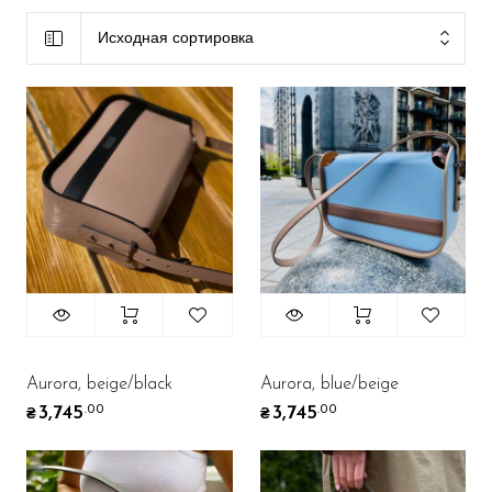
Исходная сортировка
Aurora, beige/black
Aurora, blue/beige
3,745
3,745
.00
.00
₴
₴