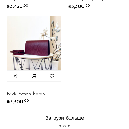
3,430
3,300
.00
.00
₴
₴
Brick Python, bordo
3,300
.00
₴
Загрузи больше