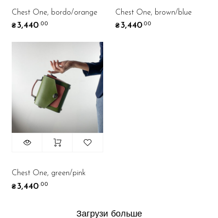
Chest One, bordo/orange
Chest One, brown/blue
3,440
3,440
.00
.00
₴
₴
Chest One, green/pink
3,440
.00
₴
Загрузи больше