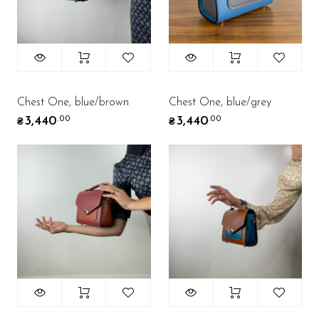
Chest One, blue/brown
Chest One, blue/grey
3,440
3,440
.00
.00
₴
₴