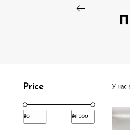
п
Price
У нас 