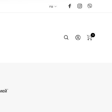
ru
0
ией”