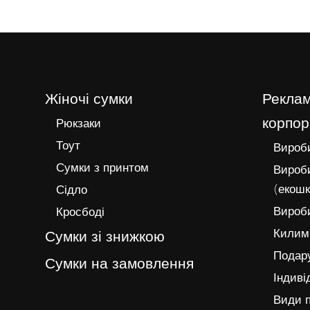
Жіночі сумки
Реклам
корпор
Рюкзаки
Тоут
Вироби
Сумки з принтом
Вироби
(екошк
Сідло
Вироби
Кросбоді
Килимк
Сумки зі знижкою
Подару
Сумки на замовлення
Індиві
Види п