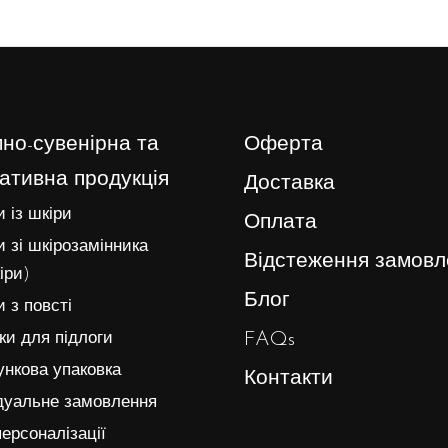
но-сувенірна та
Оферта
ативна продукція
Доставка
 із шкіри
Оплата
 зі шкірозамінника
Відстеження замовл
іри)
Блог
 з повсті
FAQs
и для підлоги
нкова упаковка
Контакти
дуальне замовлення
ерсоналізації