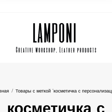
вная
/
Товары с меткой “косметичка с персонализац
косметичка с