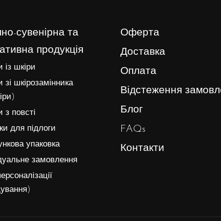
но-сувенірна та
Оферта
ативна продукція
Доставка
 із шкіри
Оплата
 зі шкірозамінника
Відстеження замовл
іри)
Блог
 з повсті
FAQs
и для підлоги
нкова упаковка
Контакти
дуальне замовлення
ерсоналізації
ування)