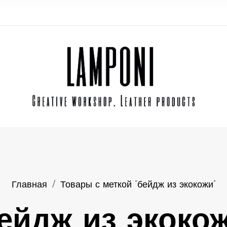
Главная
/
Товары с меткой “бейдж из экокожи”
ейдж из экоко