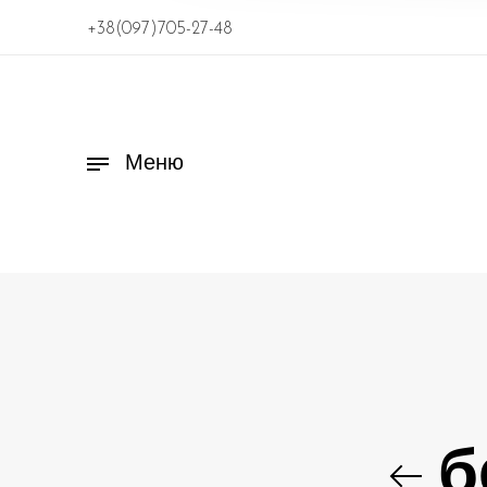
+38(097)705-27-48
Меню
б