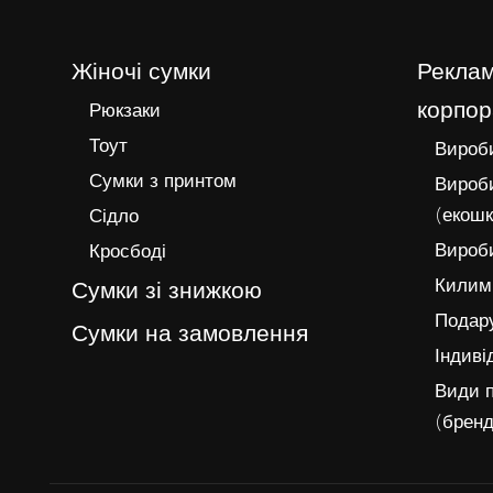
Жіночі сумки
Реклам
корпор
Рюкзаки
Тоут
Вироби
Сумки з принтом
Вироби
(екошк
Сідло
Вироби
Кросбоді
Килимк
Сумки зі знижкою
Подару
Сумки на замовлення
Індиві
Види п
(бренд