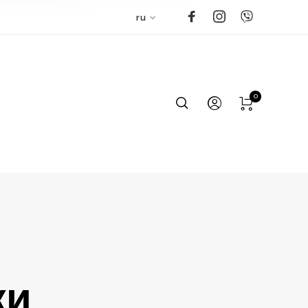
ru
0
жи