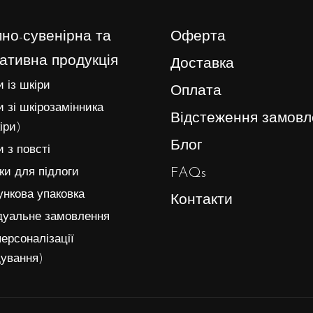
но-сувенірна та
Оферта
ативна продукція
Доставка
 із шкіри
Оплата
 зі шкірозамінника
Відстеження замовл
іри)
Блог
 з повсті
FAQs
и для підлоги
нкова упаковка
Контакти
дуальне замовлення
ерсоналізації
ування)