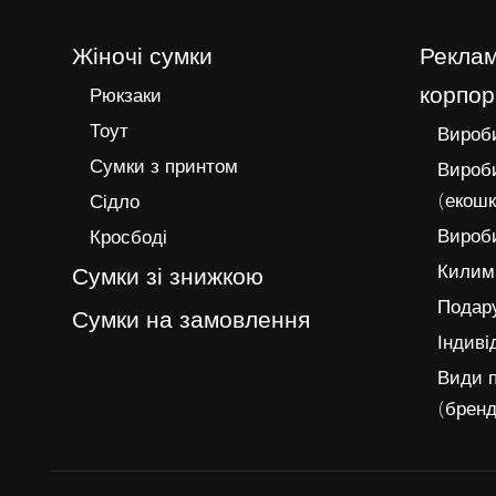
Жіночі сумки
Реклам
корпор
Рюкзаки
Тоут
Вироби
Сумки з принтом
Вироби
(екошк
Сідло
Вироби
Кросбоді
Килимк
Сумки зі знижкою
Подару
Сумки на замовлення
Індиві
Види п
(бренд