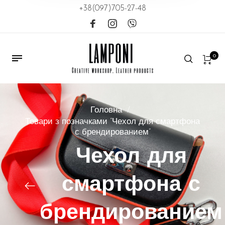
+38(097)705-27-48
0
Головна
/
Товари з позначками “Чехол для смартфона
с брендированием”
Чехол для
смартфона с
брендированием