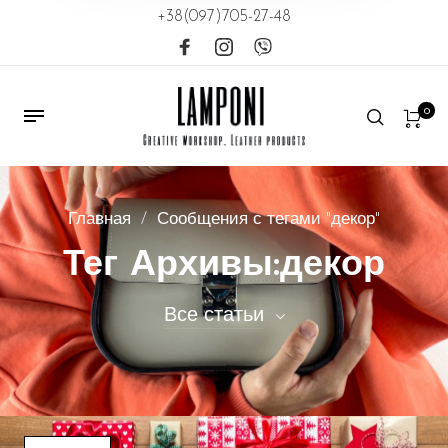
+38(097)705-27-48
0
Главная
/
Сообщения с тегами "декор"
Тег Архивы:декор
Все статьи
Все статьи
Cумки