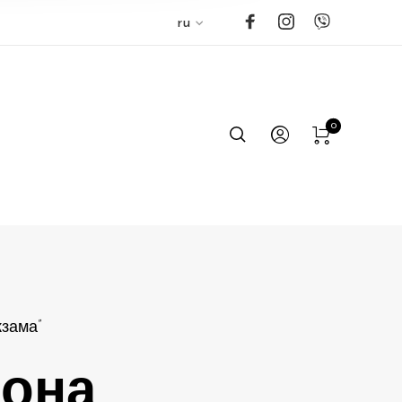
ru
0
жзама”
фона