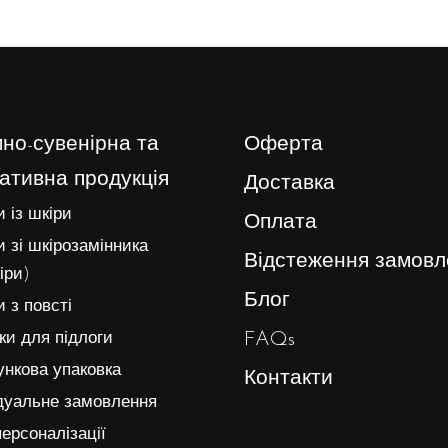
но-сувенірна та
Оферта
ативна продукція
Доставка
 із шкіри
Оплата
 зі шкірозамінника
Відстеження замовл
іри)
Блог
 з повсті
FAQs
и для підлоги
нкова упаковка
Контакти
дуальне замовлення
ерсоналізації