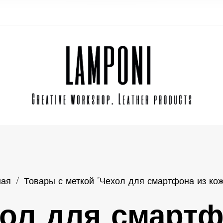
ная
/
Товары с меткой “Чехол для смартфона из ко
ол для смарт