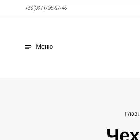
+38(097)705-27-48
Меню
Глав
Чех