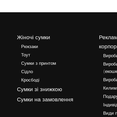
Жіночі сумки
Реклам
корпор
Рюкзаки
Тоут
Вироби
Сумки з принтом
Вироби
(екошк
Сідло
Вироби
Кросбоді
Килимк
Сумки зі знижкою
Подару
Сумки на замовлення
Індиві
Види п