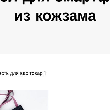
из кожзама
1
есть для вас товар