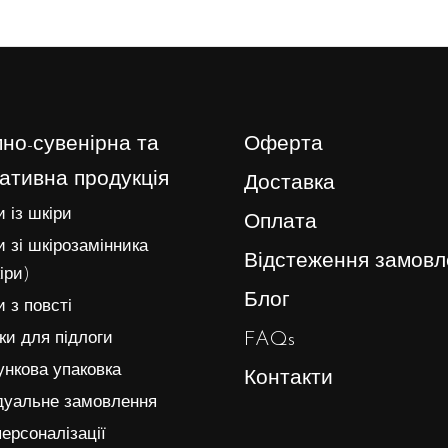
но-сувенірна та
Оферта
ативна продукція
Доставка
 із шкіри
Оплата
 зі шкірозамінника
Відстеження замовл
іри)
Блог
 з повсті
FAQs
и для підлоги
нкова упаковка
Контакти
дуальне замовлення
ерсоналізації