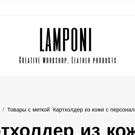
/
Товары с меткой “Картхолдер из кожи с персонал
тхолдер из ко