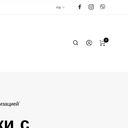
ru
0
изацией”
жи с