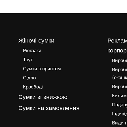
Жіночі сумки
Реклам
корпор
Рюкзаки
Тоут
Вироби
Сумки з принтом
Вироби
(екошк
Сідло
Вироби
Кросбоді
Килимк
Сумки зі знижкою
Подару
Сумки на замовлення
Індиві
Види п