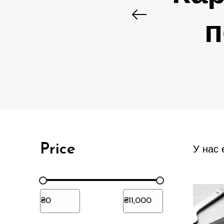
п
Price
У нас 