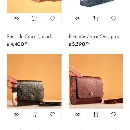
Printside Croco 1, black
Printside Croco One, grey
4,400
5,390
.00
.00
₴
₴