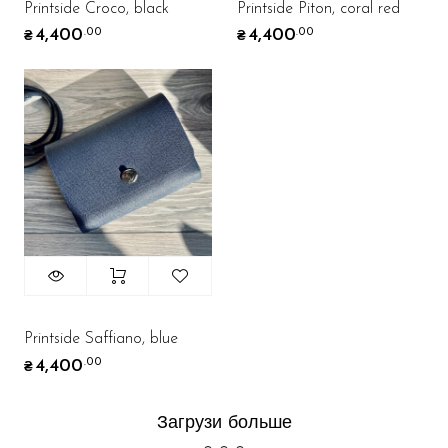
Printside Croco, black
Printside Piton, coral red
4,400
4,400
.00
.00
₴
₴
Printside Saffiano, blue
4,400
.00
₴
Загрузи больше