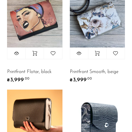
Printfront Flotar, black
Printfront Smooth, beige
3,999
3,999
.00
.00
₴
₴