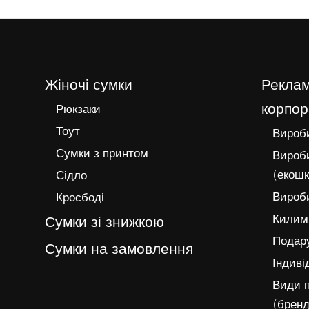
Жіночі сумки
Реклам
корпор
Рюкзаки
Тоут
Вироби
Сумки з принтом
Вироби
(екошк
Сідло
Вироби
Кросбоді
Килимк
Сумки зі знижкою
Подару
Сумки на замовлення
Індиві
Види п
(бренд