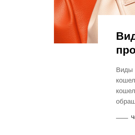
Ви
про
Виды 
кошел
кошел
обращ
Ч