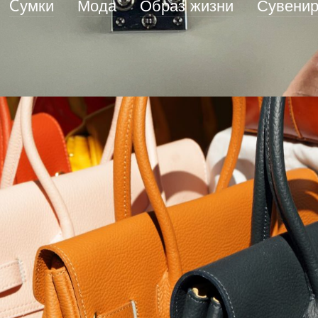
Cумки
Мода
Образ жизни
Сувенир