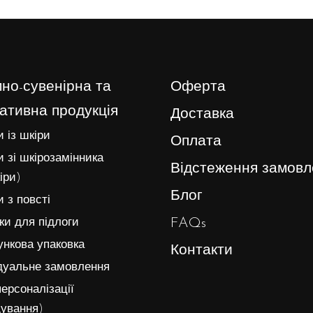
но-сувенірна та
Оферта
ативна продукція
Доставка
 із шкіри
Оплата
 зі шкірозамінника
Відстеження замовл
іри)
Блог
 з повсті
FAQs
и для підлоги
нкова упаковка
Контакти
дуальне замовлення
ерсоналізації
ування)