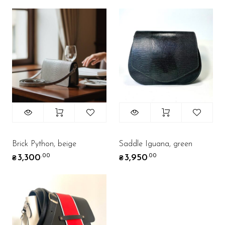
Brick Python, beige
Saddle Iguana, green
3,300
3,950
.00
.00
₴
₴