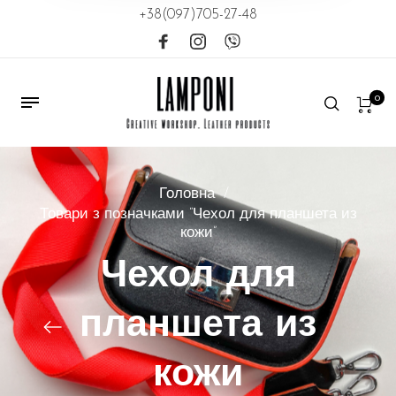
+38(097)705-27-48
0
Головна
/
Товари з позначками “Чехол для планшета из
кожи”
Чехол для
планшета из
кожи