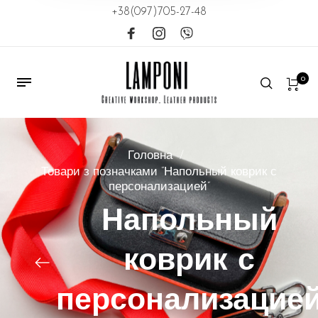
+38(097)705-27-48
0
Головна
/
Товари з позначками “Напольный коврик с
персонализацией”
Напольный
коврик с
персонализацие