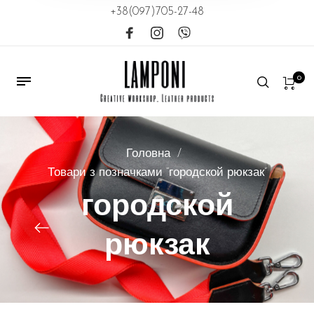
+38(097)705-27-48
0
Головна
/
Товари з позначками “городской рюкзак”
городской
рюкзак