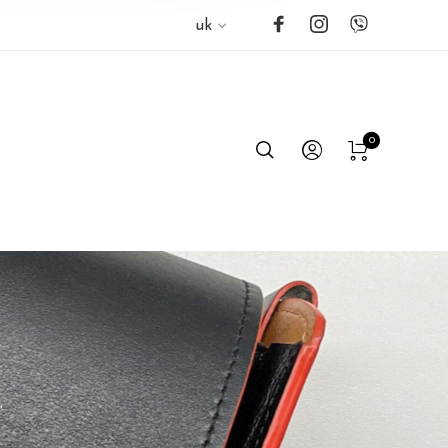
uk
0
”