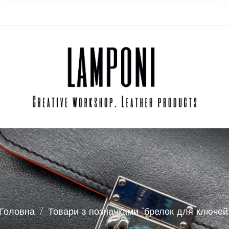
Головна
/
Товари з позначками “брелок для ключей