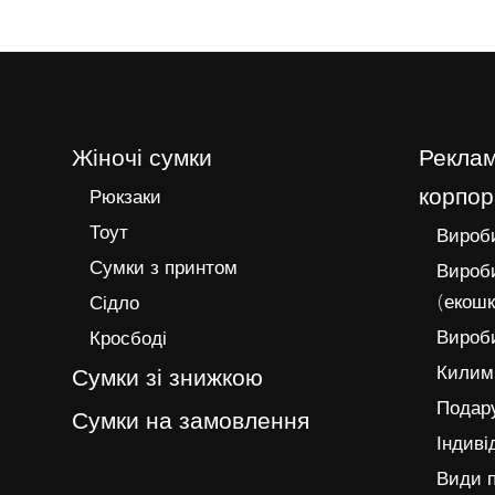
Жіночі сумки
Реклам
корпор
Рюкзаки
Тоут
Вироби
Сумки з принтом
Вироби
(екошк
Сідло
Вироби
Кросбоді
Килимк
Сумки зі знижкою
Подару
Сумки на замовлення
Індиві
Види п