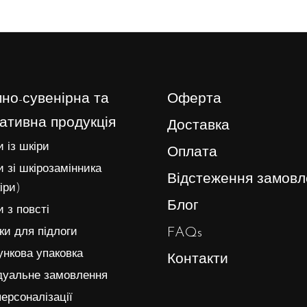
но-сувенірна та
Оферта
ативна продукція
Доставка
 із шкіри
Оплата
 зі шкірозамінника
Відстеження замовл
іри)
Блог
 з повсті
FAQs
и для підлоги
нкова упаковка
Контакти
дуальне замовлення
ерсоналізації