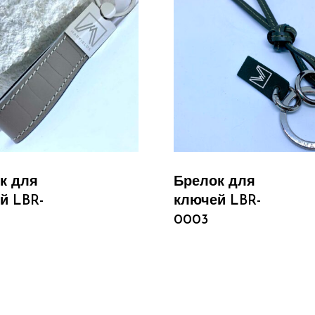
Читати Далі
Читати Далі
к для
Брелок для
й LBR-
ключей LBR-
0003