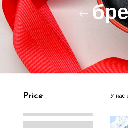
бре
Price
У нас