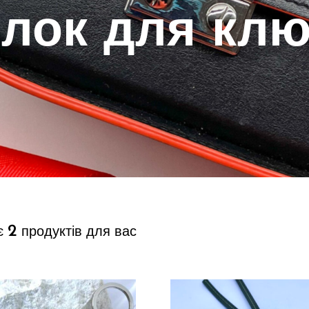
лок для кл
2
 є
продуктів для вас